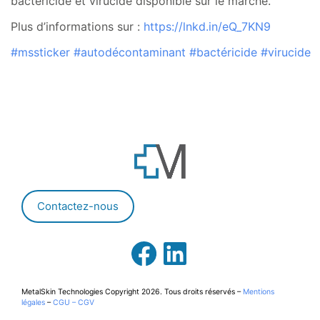
bactéricide et virucide disponible sur le marché.
Plus d’informations sur :
https://lnkd.in/eQ_7KN9
#mssticker
#autodécontaminant
#bactéricide
#virucide
Contactez-nous
MetalSkin Technologies Copyright
2026. Tous droits réservés –
Mentions
légales
–
CGU – CGV