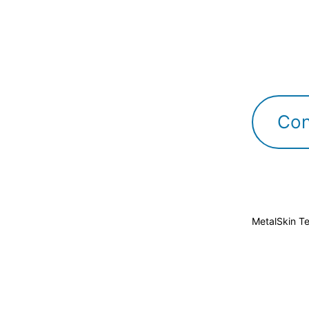
Con
MetalSkin T