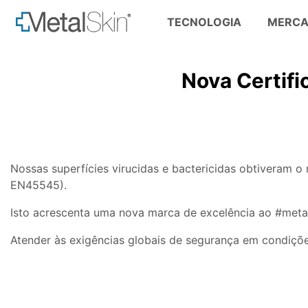
TECNOLOGIA
MERC
Skip
to
Nova Certif
content
Nossas superfícies virucidas e bactericidas obtiveram 
EN45545).
Isto acrescenta uma nova marca de excelência ao #metal
Atender às exigências globais de segurança em condições