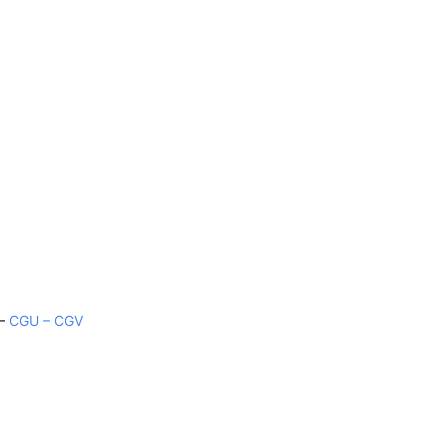
–
CGU – CGV